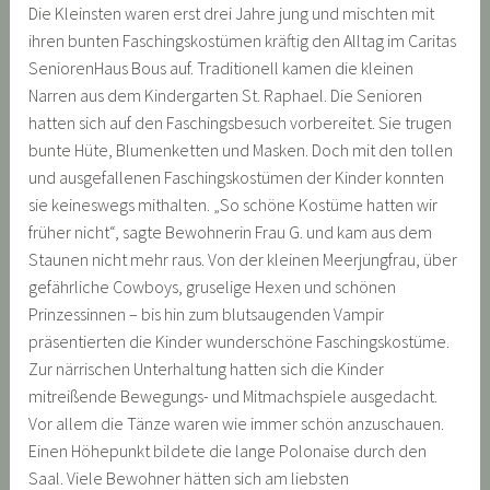
Die Kleinsten waren erst drei Jahre jung und mischten mit
ihren bunten Faschingskostümen kräftig den Alltag im Caritas
SeniorenHaus Bous auf. Traditionell kamen die kleinen
Narren aus dem Kindergarten St. Raphael. Die Senioren
hatten sich auf den Faschingsbesuch vorbereitet. Sie trugen
bunte Hüte, Blumenketten und Masken. Doch mit den tollen
und ausgefallenen Faschingskostümen der Kinder konnten
sie keineswegs mithalten. „So schöne Kostüme hatten wir
früher nicht“, sagte Bewohnerin Frau G. und kam aus dem
Staunen nicht mehr raus. Von der kleinen Meerjungfrau, über
gefährliche Cowboys, gruselige Hexen und schönen
Prinzessinnen – bis hin zum blutsaugenden Vampir
präsentierten die Kinder wunderschöne Faschingskostüme.
Zur närrischen Unterhaltung hatten sich die Kinder
mitreißende Bewegungs- und Mitmachspiele ausgedacht.
Vor allem die Tänze waren wie immer schön anzuschauen.
Einen Höhepunkt bildete die lange Polonaise durch den
Saal. Viele Bewohner hätten sich am liebsten