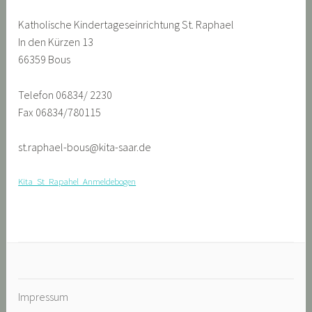
Katholische Kindertageseinrichtung St. Raphael
In den Kürzen 13
66359 Bous
Telefon 06834/ 2230
Fax 06834/780115
st.raphael-bous@kita-saar.de
Kita_St_Rapahel_Anmeldebogen
Impressum