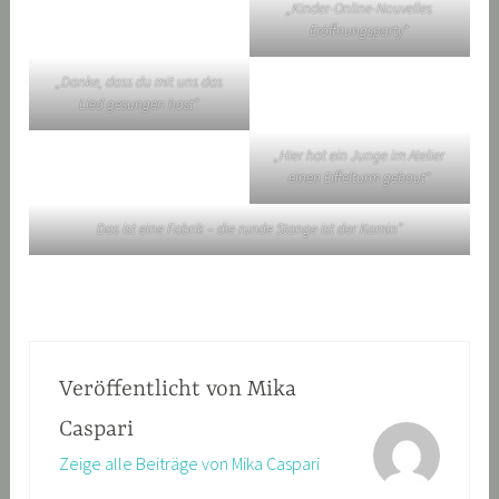
„Kinder-Online-Nouvelles
Eröffnungsparty“
„Danke, dass du mit uns das
Lied gesungen hast“
„Hier hat ein Junge im Atelier
einen Eiffelturm gebaut“
Das ist eine Fabrik – die runde Stange ist der Kamin“
Veröffentlicht von
Mika
Caspari
Zeige alle Beiträge von Mika Caspari