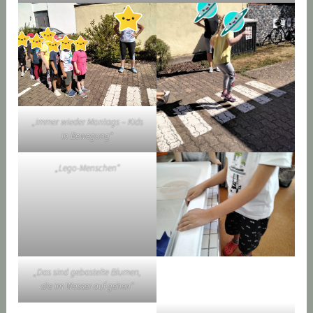
„immer wieder Montags – Kids
in Bewegung“
„Lego-Menschen“
„Das sind gebastelte Blumen,
die im Wasser auf gehen“