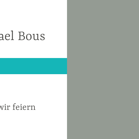
ael Bous
wir feiern