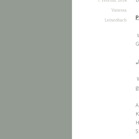
7. Februar 2018
Vanessa
P
Leinenbach
G
„
g
A
K
H
S