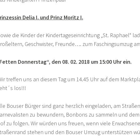
rinzessin Delia
I
. und Prinz Moritz
I
.
sowie die Kinder der Kindertageseinrichtung „St. Raphael“ lad
roßeltern, Geschwister, Freunde…. zum Faschingsumzug a
Fetten Donnerstag“,
den 08. 02. 2018 um 15:00 Uhr ein.
Wir treffen uns an diesem Tag um 14.45 Uhr auf dem Marktpl
eht´s los!!!
lle Bouser Bürger sind ganz herzlich eingeladen, am Straße
arnevalisten zu bewundern, Bonbons zu sammeln und dem 
of zu folgen. Wir würden uns freuen, wenn viele Erwachsen
traßenrand stehen und den Bouser Umzug unterstützen wü