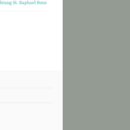
htung St. Raphael Bous
.