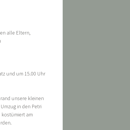
en alle Eltern,
m
atz und um 15.00 Uhr
nrand unsere kleinen
Umzug in den Petri
e kostümiert am
rden.