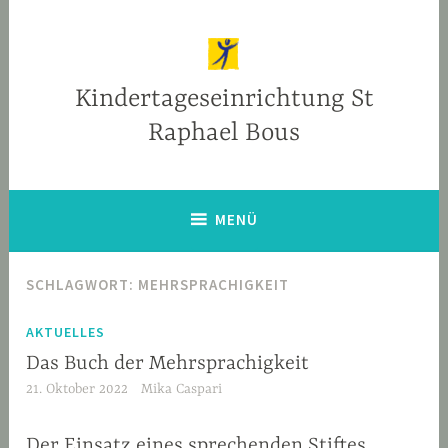
Zum
Inhalt
springen
Kindertageseinrichtung St
Raphael Bous
MENÜ
SCHLAGWORT:
MEHRSPRACHIGKEIT
AKTUELLES
Das Buch der Mehrsprachigkeit
21. Oktober 2022
Mika Caspari
Der Einsatz eines sprechenden Stiftes