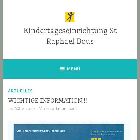
Zum
Inhalt
springen
Kindertageseinrichtung St
Raphael Bous
MENÜ
AKTUELLES
WICHTIGE INFORMATION!!!
13. März 2020
Vanessa Leinenbach