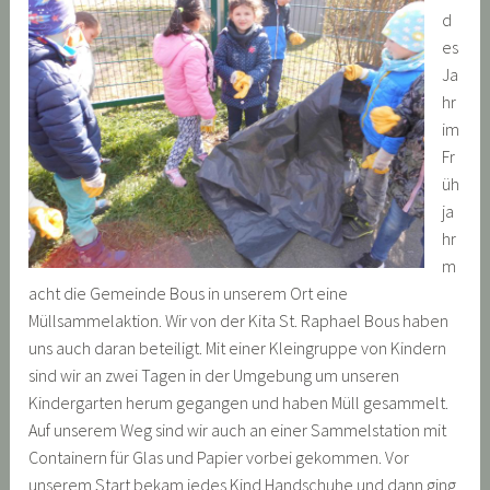
d
es
Ja
hr
im
Fr
üh
ja
hr
m
acht die Gemeinde Bous in unserem Ort eine
Müllsammelaktion. Wir von der Kita St. Raphael Bous haben
uns auch daran beteiligt. Mit einer Kleingruppe von Kindern
sind wir an zwei Tagen in der Umgebung um unseren
Kindergarten herum gegangen und haben Müll gesammelt.
Auf unserem Weg sind wir auch an einer Sammelstation mit
Containern für Glas und Papier vorbei gekommen. Vor
unserem Start bekam jedes Kind Handschuhe und dann ging